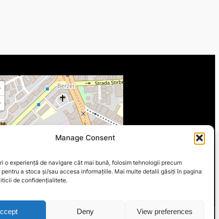
+
−
Manage Consent
ri o experiență de navigare cât mai bună, folosim tehnologii precum
 pentru a stoca și/sau accesa informațiile. Mai multe detalii găsiți în pagina
ticii de confidențialitete.
Leaflet
|
©
OpenStreetMap
ccept
Deny
View preferences