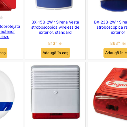
BX-15B-2W : Sirena Vesta
BX-23B-2W : Sire
toprotejata
stroboscopica wireless de
stroboscopica r
exterior
exterior, standard
exterior
piezo
813
lei
863
lei
12
94
i
coș
Adaugă în coș
Adaugă în c