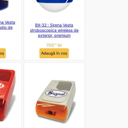
na Vesta
BX-32 : Sirena Vesta
adio de
stroboscopica wireless de
exterior, premium
705
lei
42
Adaugă în coș
oș