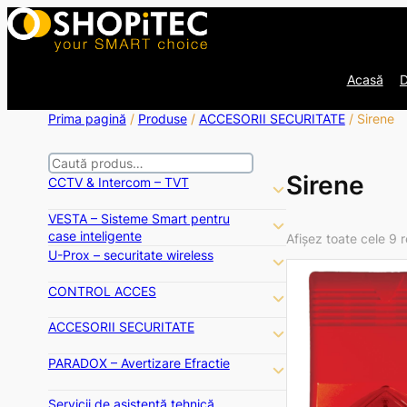
Acasă
D
Prima pagină
/
Produse
/
ACCESORII SECURITATE
/ Sirene
S
Sirene
e
CCTV & Intercom – TVT
a
r
VESTA – Sisteme Smart pentru
c
case inteligente
Afișez toate cele 9 
h
U-Prox – securitate wireless
CONTROL ACCES
ACCESORII SECURITATE
PARADOX – Avertizare Efractie
Servicii de asistență tehnică