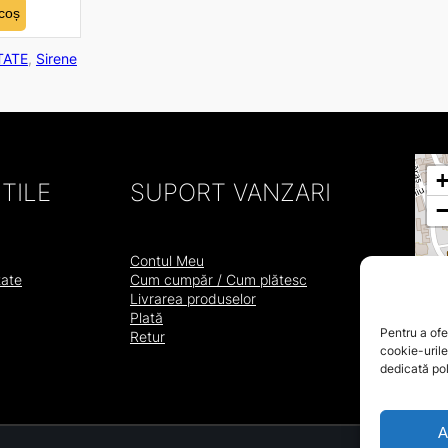
coș
TATE
, 
Sirene
TILE
SUPORT VANZARI
Contul Meu
tate
Cum cumpăr / Cum plătesc
Livrarea produselor
Plată
Pentru a ofe
Retur
cookie-urile
dedicată poli
A