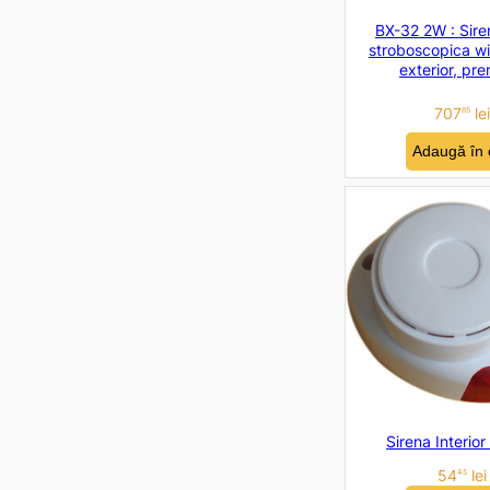
BX-32 2W : Sire
stroboscopica wi
exterior, pr
707
lei
85
Adaugă în 
Sirena Interio
54
lei
45