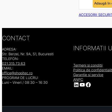
Adaugă în 
ACCESORII SECURI
CONTACT
INFORMATII U
ADRESA:
Str. Berzei, Nr. 9A, S1, Bucuresti
TELEFON:
021.315.73.63
Termeni si conditii
EMAIL:
Politica de confidentiali
office@shopitec.ro
Garantie si service
PROGRAM DE LUCRU:
ANPC
Luni – Vineri / 08:30 – 16:30
LinkedIn
YouTube
Facebook