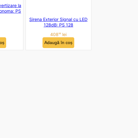
ertizare la
tonoma: PS
Sirena Exterior Signal cu LED
128dB: PS 128
408
lei
98
oș
Adaugă în coș