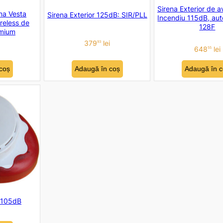
Sirena Exterior de av
na Vesta
Sirena Exterior 125dB: SIR/PLL
Incendiu 115dB, au
reless de
128F
emium
379
lei
93
648
lei
55
coș
Adaugă în coș
Adaugă în c
r 105dB