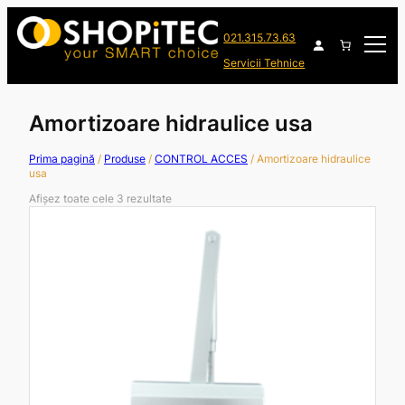
021.315.73.63
Servicii Tehnice
Amortizoare hidraulice usa
Prima pagină
/
Produse
/
CONTROL ACCES
/ Amortizoare hidraulice
usa
Afișez toate cele 3 rezultate