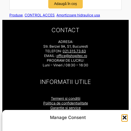
Adaugă în coș
Produse
, 
CONTROL ACCES
, 
Amortizoare hidraulice usa
CONTACT
ADRESA:
Str. Berzei 9A, S1, Bucuresti
TELEFON:
021.315.73.63
EMAIL:
office@shopitec.ro
PROGRAM DE LUCRU:
Luni – Vineri / 08:30 – 16:30
INFORMATII UTILE
Termeni si conditii
Politica de confidentialitate
Garantie si service
ANPC
LinkedIn
YouTube
Facebook
Manage Consent