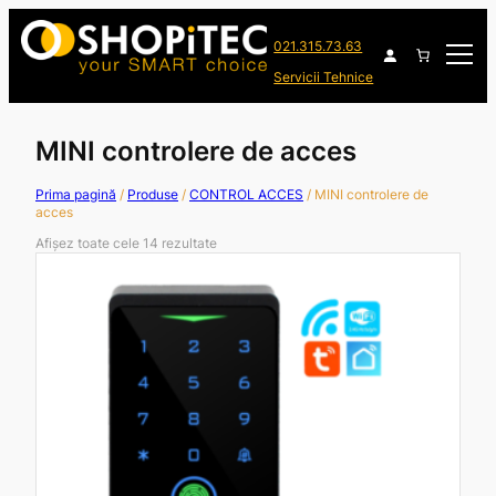
021.315.73.63
Servicii Tehnice
MINI controlere de acces
Prima pagină
/
Produse
/
CONTROL ACCES
/ MINI controlere de
acces
Afișez toate cele 14 rezultate