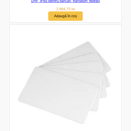
UHF, IP65 pentru parcari, transport, teleski
2.994,75
lei
Adaugă în coș