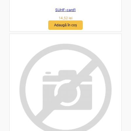
SUHF-card1
14,52
lei
Adaugă în coș