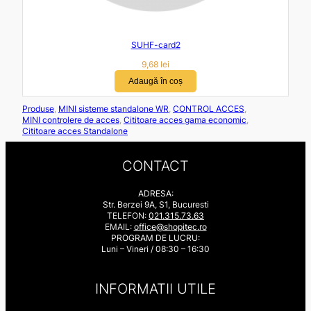
SUHF-card2
9,68
lei
Adaugă în coș
Produse
, 
MINI sisteme standalone WR
, 
CONTROL ACCES
, 
MINI controlere de acces
, 
Cititoare acces gama economic
, 
Cititoare acces Standalone
CONTACT
ADRESA:
Str. Berzei 9A, S1, Bucuresti
TELEFON:
021.315.73.63
EMAIL:
office@shopitec.ro
PROGRAM DE LUCRU:
Luni – Vineri / 08:30 – 16:30
INFORMATII UTILE