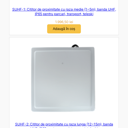
SUHF-1: Cititor de proximitate cu raza medie (1~5m), banda UHF,
IP65 pentru parcari, transport, teleski
1.996,50
lei
Adaugă în coș
SUHF-2: Cititor de proximitate cu raza lunga (12~15m), banda