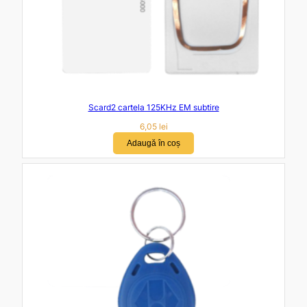
Scard2 cartela 125KHz EM subtire
6,05
lei
Adaugă în coș