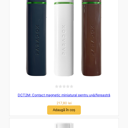
d
i
n
5
E
DCT2M: Contact magnetic miniatural pentru ușă/fereastră
v
a
217,80
lei
l
Adaugă în coș
u
a
t