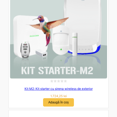
a
0
d
i
n
5
E
Kit M2: Kit starter cu sirena wireless de exterior
v
a
1.724,25
lei
l
Adaugă în coș
u
a
t