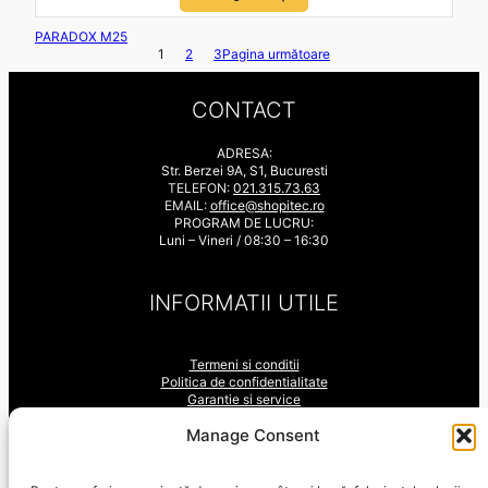
u
a
PARADOX M25
t
1
2
3
Pagina următoare
l
a
CONTACT
0
d
ADRESA:
i
Str. Berzei 9A, S1, Bucuresti
n
TELEFON:
021.315.73.63
5
EMAIL:
office@shopitec.ro
PROGRAM DE LUCRU:
Luni – Vineri / 08:30 – 16:30
INFORMATII UTILE
Termeni si conditii
Politica de confidentialitate
Garantie si service
ANPC
LinkedIn
YouTube
Facebook
Manage Consent