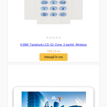
E
K38M: Tastatură LCD 32-Zone, 2 partitii, Wireless
v
a
526,35
lei
l
Adaugă în coș
u
a
t
l
a
0
d
i
n
5