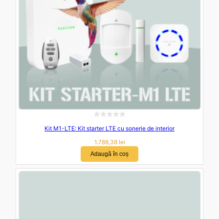
n
5
E
Kit M1-LTE: Kit starter LTE cu sonerie de interior
v
a
1.788,38
lei
l
Adaugă în coș
u
a
t
l
a
0
d