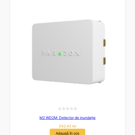
l
a
0
d
i
n
5
E
M2 WD2M: Detector de inundație
v
a
342,43
lei
l
Adaugă în coș