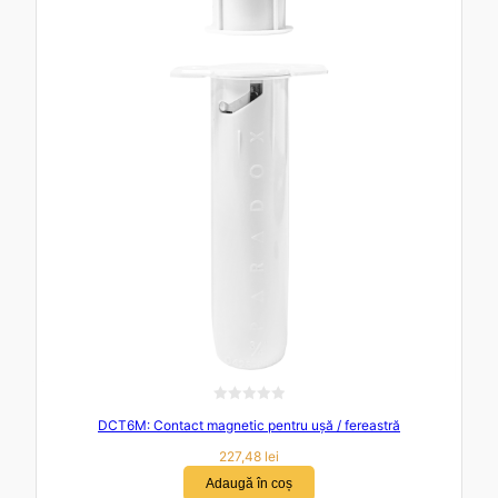
l
a
0
d
i
n
5
E
DCT6M: Contact magnetic pentru ușă / fereastră
v
a
227,48
lei
l
Adaugă în coș
u