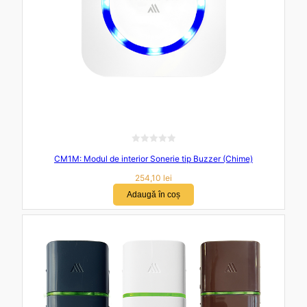
E
CM1M: Modul de interior Sonerie tip Buzzer (Chime)
v
a
254,10
lei
l
Adaugă în coș
u
a
t
l
a
0
d
i
n