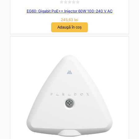
E
EG60: Gigabit PoE++ Injector 60W 100-240 V AC
v
a
245,63
lei
l
Adaugă în coș
u
a
t
l
a
0
d
i
n
5