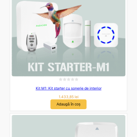
i
n
5
E
Kit M1: Kit starter cu sonerie de interior
v
a
1.433,85
lei
l
Adaugă în coș
u
a
t
l
a
0