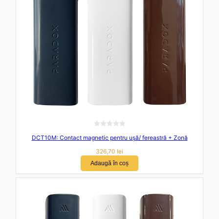
5
E
DCT10M: Contact magnetic pentru ușă/ fereastră + Zonă
v
a
326,70
lei
l
Adaugă în coș
u
a
t
l
a
0