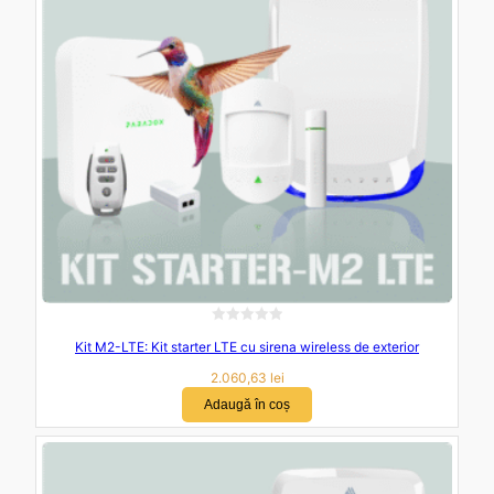
d
i
n
5
E
Kit M2-LTE: Kit starter LTE cu sirena wireless de exterior
v
a
2.060,63
lei
l
Adaugă în coș
u
a
t
l