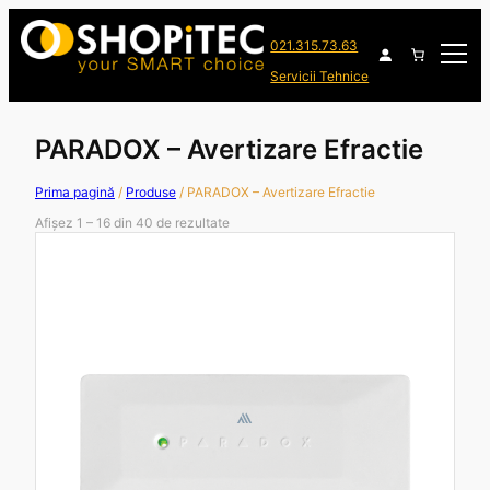
021.315.73.63
Servicii Tehnice
PARADOX – Avertizare Efractie
Prima pagină
/
Produse
/ PARADOX – Avertizare Efractie
Afișez 1 – 16 din 40 de rezultate