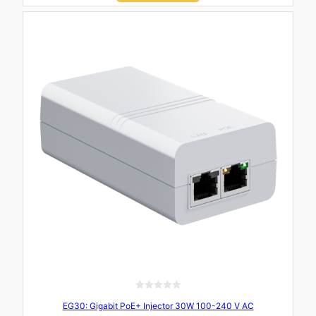
a
t
l
a
0
d
i
n
5
E
EG30: Gigabit PoE+ Injector 30W 100-240 V AC
v