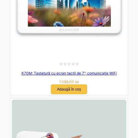
E
K70M: Tastatură cu ecran tactil de 7”; comunicatie WiFi
v
a
1.089,00
lei
l
Adaugă în coș
u
a
t
l
a
0
d
i