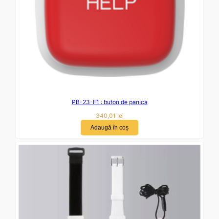
PB-23-F1 : buton de panica
340,01
lei
Adaugă în coș