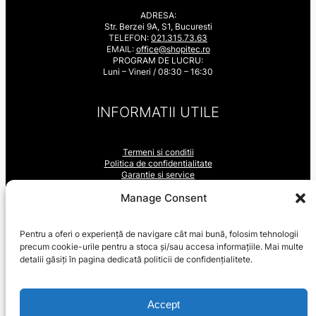
ADRESA:
Str. Berzei 9A, S1, Bucuresti
TELEFON:
021.315.73.63
EMAIL:
office@shopitec.ro
PROGRAM DE LUCRU:
Luni – Vineri / 08:30 – 16:30
INFORMATII UTILE
Termeni si conditii
Politica de confidentialitate
Garantie si service
ANPC
LinkedIn
YouTube
Facebook
Manage Consent
Pentru a oferi o experiență de navigare cât mai bună, folosim tehnologii
SUPORT VANZARI
precum cookie-urile pentru a stoca și/sau accesa informațiile. Mai multe
detalii găsiți în pagina dedicată politicii de confidențialitete.
Contul Meu
Cum cumpăr / Cum plătesc
Accept
Livrarea produselor