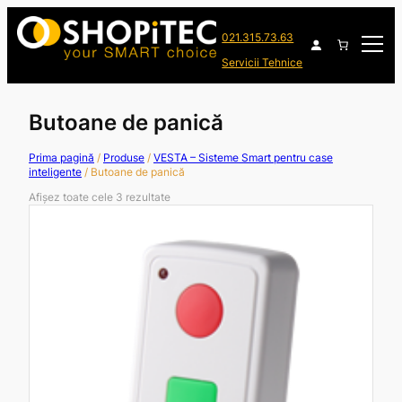
021.315.73.63
Servicii Tehnice
Butoane de panică
Prima pagină
/
Produse
/
VESTA – Sisteme Smart pentru case
inteligente
/ Butoane de panică
Afișez toate cele 3 rezultate