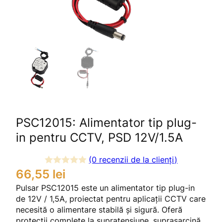
PSC12015: Alimentator tip plug-
in pentru CCTV, PSD 12V/1.5A
(0 recenzii de la clienți)
66,55
lei
E
v
Pulsar PSC12015 este un alimentator tip plug-in
a
de 12V / 1,5A, proiectat pentru aplicații CCTV care
l
necesită o alimentare stabilă și sigură. Oferă
protecții complete la supratensiune, suprasarcină
u