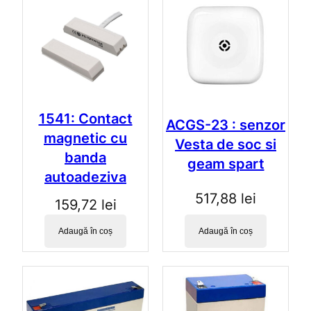
-
i
n
p
e
n
t
r
1541: Contact
u
ACGS-23 : senzor
magnetic cu
C
Vesta de soc si
C
banda
geam spart
T
autoadeziva
V
517,88
lei
,
159,72
lei
P
S
Adaugă în coș
Adaugă în coș
D
1
2
V
/