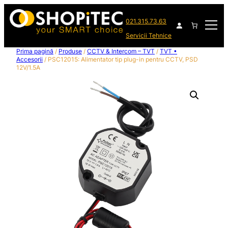
021.315.73.63
Servicii Tehnice
Prima pagină
/
Produse
/
CCTV & Intercom – TVT
/
TVT •
Accesorii
/ PSC12015: Alimentator tip plug-in pentru CCTV, PSD
12V/1.5A