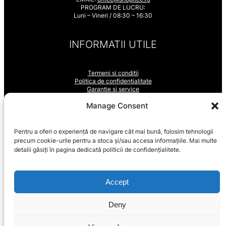
PROGRAM DE LUCRU:
Luni – Vineri / 08:30 – 16:30
INFORMATII UTILE
Termeni si conditii
Politica de confidentialitate
Garantie si service
ANPC
LinkedIn
YouTube
Facebook
Manage Consent
Pentru a oferi o experiență de navigare cât mai bună, folosim tehnologii
SUPORT VANZARI
precum cookie-urile pentru a stoca și/sau accesa informațiile. Mai multe
detalii găsiți în pagina dedicată politicii de confidențialitete.
Contul Meu
Cum cumpăr / Cum plătesc
Accept
Livrarea produselor
Plată
Retur
Deny