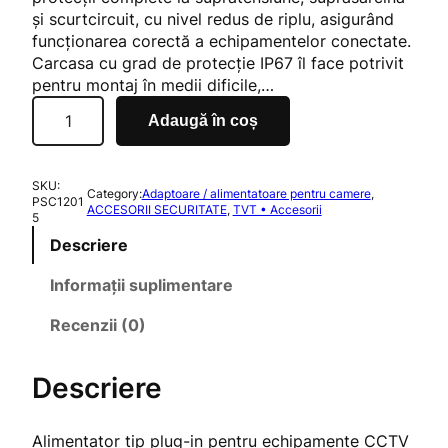
și scurtcircuit, cu nivel redus de riplu, asigurând
a
funcționarea corectă a echipamentelor conectate.
t
Carcasa cu grad de protecție IP67 îl face potrivit
l
pentru montaj în medii dificile,…
a
C
Adaugă în coș
0
a
d
n
t
i
SKU:
i
Category:
Adaptoare / alimentatoare pentru camere
, 
n
PSC1201
ACCESORII SECURITATE
, 
TVT • Accesorii
t
5
5
a
Descriere
t
e
Informații suplimentare
P
Recenzii (0)
S
C
1
Descriere
2
0
1
Alimentator tip plug-in pentru echipamente CCTV