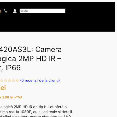
Search
3
420AS3L: Camera
ogica 2MP HD IR –
t, IP66
(0 recenzii de la clienți)
lei
E
v
: 2.06 lei +TVA
a
l
logică 2MP HD IR de tip bullet oferă o
u
timp real la 1080P, cu culori reale și detalii
a
eficiind de suport pentru standardele AHD,