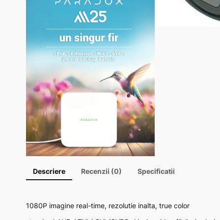
Descriere
Recenzii (0)
Specificatii
1080P imagine real-time, rezolutie inalta, true color