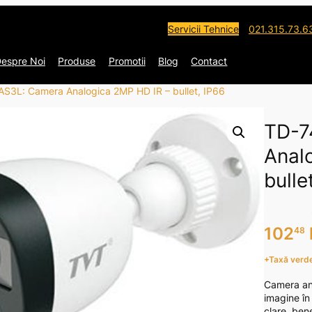
Servicii Tehnice
021.315.73.6
espre Noi
Produse
Promotii
Blog
Contact
S3L: Camera Analogica 2MP HD IR – bullet, IP66
TD-7
Anal
bulle
102
48
+Taxă verde
Camera ana
imagine în 
clare, ben