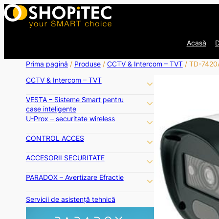
Acasă
D
Prima pagină
/
Produse
/
CCTV & Intercom – TVT
/ TD-7420A
CCTV & Intercom – TVT
VESTA – Sisteme Smart pentru
case inteligente
U-Prox – securitate wireless
CONTROL ACCES
ACCESORII SECURITATE
PARADOX – Avertizare Efractie
Servicii de asistență tehnică