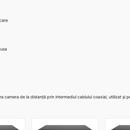
2
0
A
care
S
3
L
:
dusa
C
a
m
e
r
a
a camera de la distanță prin intermediul cablului coaxial, utilizat și 
A
n
a
l
o