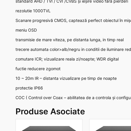
standard AHD / TVI / CVI /CVBS și ieșire video fără pierderi
rezolutie 1000TVL
Scanare progresivă CMOS, captează perfect obiectul în miș
meniu OSD
transmisie de mare viteza, pe distanta lunga, in timp real
trecere automata color>alb/negru in conditii de iluminare re
comutare ICR; vizualizare reala zi/noapte; WDR digital
fuctie reducere zgomot
10 ~ 20m IR – distanta vizualizare pe timp de noapte
protectie IP66
COC ( Control over Coax – abilitatea de a controla și configur
Produse Asociate