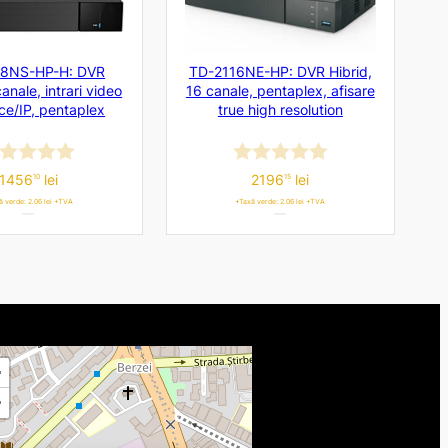
8NS-HP-H: DVR
TD-2116NE-HP: DVR Hibrid,
canale, intrari video
16 canale, pentaplex, afisare
ce/IP, pentaplex
true high resolution
aluat
Evaluat
1456
lei
2196
lei
10
15
ă verde: 2.06 lei +TVA
+Taxă verde: 2.06 lei +TVA
la
0
n
din
5
+
−