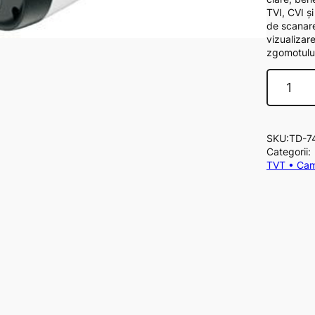
TVI, CVI și
de scanar
vizualizar
zgomotulu
C
a
n
t
SKU:
TD-7
i
Categorii
t
TVT • Cam
a
t
e
T
D
-
7
4