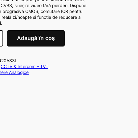
t
 CVBS, si ieșire video fără pierderi. Dispune
l
e progresivă CMOS, comutare ICR pentru
e reală zi/noapte și funcție de reducere a
a
i.
0
d
Adaugă în coș
i
n
5
420AS3L
:
CCTV & Intercom – TVT
, 
ere Analogice