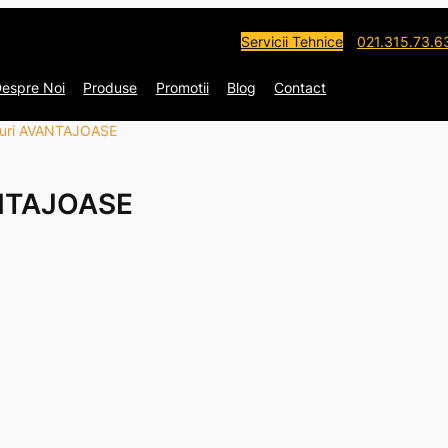
Servicii Tehnice
021.315.73.6
espre Noi
Produse
Promotii
Blog
Contact
turi AVANTAJOASE
ANTAJOASE