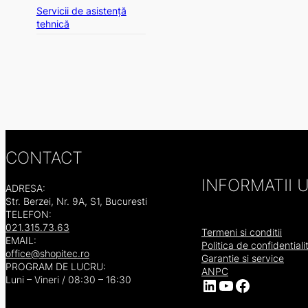
Servicii de asistență
tehnică
CONTACT
INFORMATII U
ADRESA:
Str. Berzei, Nr. 9A, S1, Bucuresti
TELEFON:
021.315.73.63
Termeni si conditii
EMAIL:
Politica de confidentiali
office@shopitec.ro
Garantie si service
PROGRAM DE LUCRU:
ANPC
Luni – Vineri / 08:30 – 16:30
LinkedIn
YouTube
Facebook