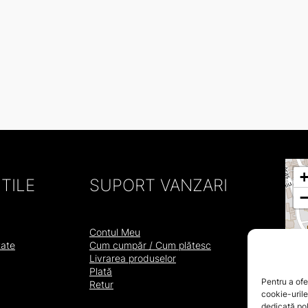
TILE
SUPORT VANZARI
Contul Meu
tate
Cum cumpăr / Cum plătesc
Livrarea produselor
Plată
Pentru a ofe
Retur
cookie-urile
dedicată poli